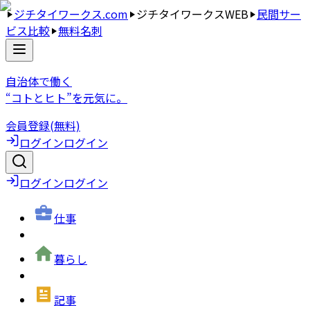
ジチタイワークス.com
ジチタイワークスWEB
民間サー
ビス比較
無料名刺
自治体で働く
“コトとヒト”を元気に。
会員登録(無料)
ログイン
ログイン
ログイン
ログイン
仕事
暮らし
記事