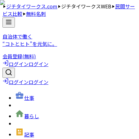
ジチタイワークス.com
ジチタイワークスWEB
民間サー
ビス比較
無料名刺
自治体で働く
“コトとヒト”を元気に。
会員登録(無料)
ログイン
ログイン
ログイン
ログイン
仕事
暮らし
記事