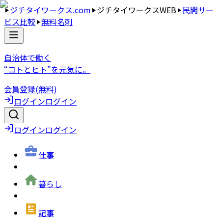
ジチタイワークス.com
ジチタイワークスWEB
民間サー
ビス比較
無料名刺
自治体で働く
“コトとヒト”を元気に。
会員登録(無料)
ログイン
ログイン
ログイン
ログイン
仕事
暮らし
記事