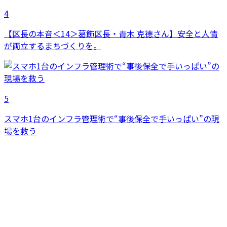
4
【区長の本音＜14＞葛飾区長・青木 克德さん】安全と人情
が両立するまちづくりを。
5
スマホ1台のインフラ管理術で“事後保全で手いっぱい”の現
場を救う