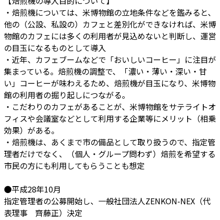
【焙煎機の導入目的について】
・焙煎機については、米博物館の立地条件などを鑑みると、
他の（公設、私設の）カフェと差別化ができなければ、米博
物館のカフェには多くの利用者が見込めないと判断し、運営
の目玉になるものとして導入
・近年、カフェブームなどで「おいしいコーヒー」に注目が
集まっている。焙煎機の調整で、「濃い・薄い・深い・甘
い」コーヒーが味わえるため、焙煎機が目玉になり、米博物
館の利用者の掘り起しにつながる。
・こだわりのカフェがあることが、米博物館をサテライトオ
フィスや会議室などとして利用する企業等にメリット（相乗
効果）がある。
・焙煎機は、あくまで市の備品として取り扱うので、指定管
理者だけでなく、（個人・グループ問わず）焙煎を希望する
市民の方にも利用してもらうことも想定
●平成28年10月
指定管理者の公募開始し、一般社団法人ZENKON-NEX（代
表理事 齊藤正）決定