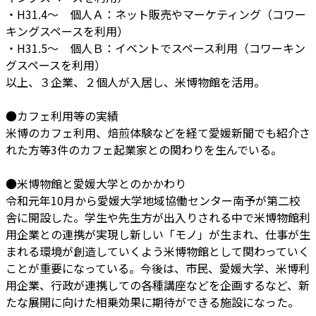
・H31.4～ 個人Ａ：ネット販売やマーケティング（コワー
キングスペースを利用）
・H31.5～ 個人Ｂ：イベントでスペース利用（コワーキン
グスペースを利用）
以上、３企業、２個人が入居し、米博物館を活用。
●カフェ利用等の実績
米博のカフェ利用、焙煎体験などを経て愛媛新聞でも紹介さ
れた方等3件のカフェ起業家との関わりを生んでいる。
●米博物館と愛媛大学とのかかわり
令和元年10月から愛媛大学地域協働センター南予が第二校
舎に開設した。学生や先生方が出入りされる中で米博物館利
用企業との連携が実現し新しい「モノ」が生まれ、仕事が生
まれる環境が創造していくよう米博物館として関わっていく
ことが重要になっている。今後は、市民、愛媛大学、米博利
用企業、行政が連携しての各種講座などを企画するなど、新
たな展開に向けた相乗効果に期待ができる施設になった。