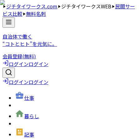
ジチタイワークス.com
ジチタイワークスWEB
民間サー
ビス比較
無料名刺
自治体で働く
“コトとヒト”を元気に。
会員登録(無料)
ログイン
ログイン
ログイン
ログイン
仕事
暮らし
記事