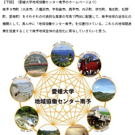
【下図】（愛媛大学地域協働センター南予のホームページより）
南予９市町（大洲市、八幡浜市、宇和島市、西予市、内子町、伊方町、鬼北町、松野
町、愛南町）をそれぞれの代表的な風景の写真で円状に配置して、南予地域の活性化の
機関として、真ん中に「地域協働センター南予」を位置付けている。これらの地域間連
携を促進することで南予地域全体の活性化に寄与していきたいと思う。