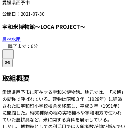
愛媛県西予市
公開日：
2021-07-30
宇和米博物館～LOCA PROJECT～
農林水産
読了まで：
6
分
取組概要
愛媛県西予市に所在する宇和米博物館。地元では、「米博」
の愛称で呼ばれている。建物は昭和３年（1928年）に建造
された旧宇和町小学校校舎を移築し、平成３年（1991年）
に開館した。約80種類の稲の実物標本や宇和地方で使われ
ていた農耕具など、米に関する資料を展示している。
しかし、博物館としての利活用では入館者数が伸び悩んでい