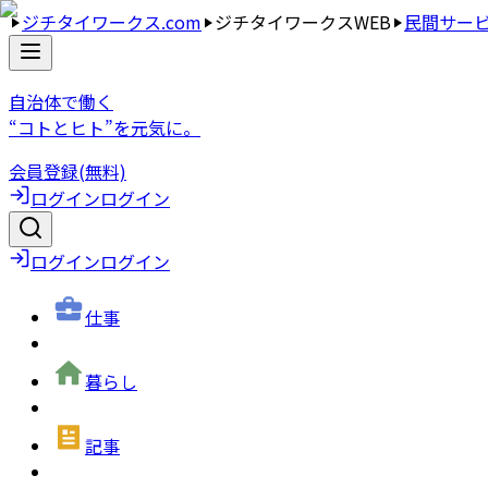
ジチタイワークス.com
ジチタイワークスWEB
民間サー
自治体で働く
“コトとヒト”を元気に。
会員登録(無料)
ログイン
ログイン
ログイン
ログイン
仕事
暮らし
記事