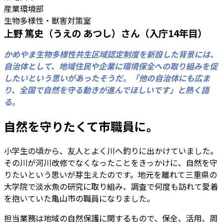
産業環境部
生物多様性・獣害対策室
上野 篤史（うえの あつし）さん（入庁14年目）
かめやま生物多様性共生区域認定制度を新設した背景には、
自治体として、地域住民や企業に環境保全への取り組みを促
したいという思いがあったそうだ。「他の自治体にも広ま
り、全国で自然を守る動きが進んでほしいです」と熱く語
る。
自然を守りたくて市職員に。
小学生の頃から、友人とよく川へ釣りに出かけていました。
その川が河川改修でなくなったことをきっかけに、自然を守
りたいという思いが芽生えたのです。地元を離れて三重県の
大学院で淡水魚の研究に取り組み、調査で何度も訪れて愛着
を抱いていた亀山市の職員になりました。
担当業務は地域の自然保護に関するもので、保全、活用、周