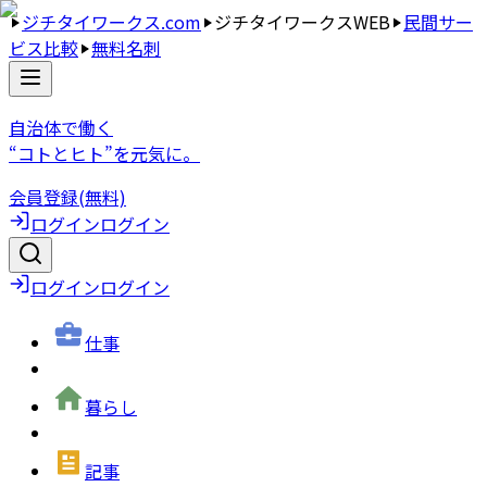
ジチタイワークス.com
ジチタイワークスWEB
民間サー
ビス比較
無料名刺
自治体で働く
“コトとヒト”を元気に。
会員登録(無料)
ログイン
ログイン
ログイン
ログイン
仕事
暮らし
記事