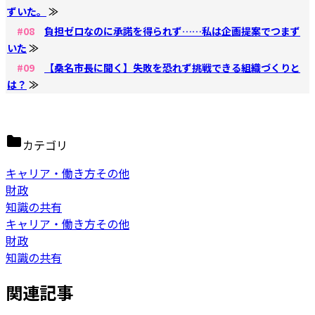
ずいた。
≫
#08
負担ゼロなのに承諾を得られず……私は企画提案でつまず
いた
≫
#09
【桑名市長に聞く】失敗を恐れず挑戦できる組織づくりと
は？
≫
カテゴリ
キャリア・働き方その他
財政
知識の共有
キャリア・働き方その他
財政
知識の共有
関連記事