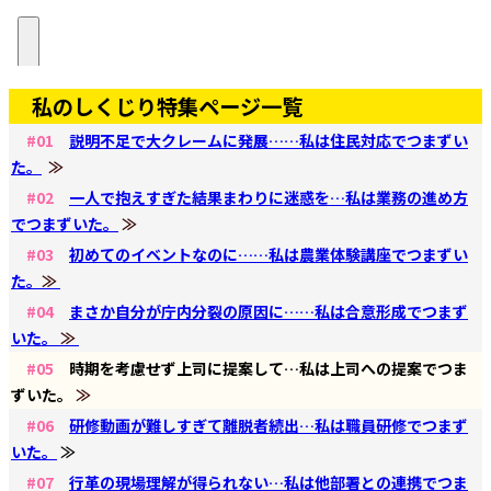
私のしくじり特集ページ一覧
#01
説明不足で大クレームに発展……私は住民対応でつまずい
た。
≫
#02
一人で抱えすぎた結果まわりに迷惑を…私は業務の進め方
でつまずいた。
≫
#03
初めてのイベントなのに……私は農業体験講座でつまずい
た。
≫
#04
まさか自分が庁内分裂の原因に……私は合意形成でつまず
いた。
≫
#05
時期を考慮せず上司に提案して…私は上司への提案でつま
ずいた。
≫
#06
研修動画が難しすぎて離脱者続出…私は職員研修でつまず
いた。
≫
#07
行革の現場理解が得られない…私は他部署との連携でつま