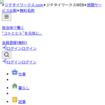
ジチタイワークス.com
ジチタイワークスWEB
民間サー
ビス比較
無料名刺
自治体で働く
“コトとヒト”を元気に。
会員登録(無料)
ログイン
ログイン
ログイン
ログイン
仕事
暮らし
記事