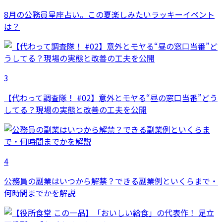
8月の公務員星座占い。この夏楽しみたいラッキーイベント
は？
3
【代わって調査隊！ #02】意外とモヤる“昼の窓口当番”どう
してる？現場の実態と改善の工夫を公開
4
公務員の副業はいつから解禁？できる副業例といくらまで・
何時間までかを解説