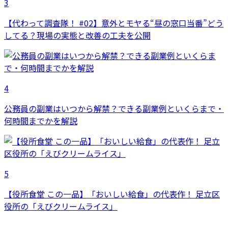
3
【代わって調査隊！ #02】意外とモヤる“昼の窓口当番”どう
してる？現場の実態と改善の工夫を公開
4
公務員の副業はいつから解禁？できる副業例といくらまで・
何時間までかを解説
5
【役所食堂 この一品】「おいしい給食」の代表作！ 足立区
役所の「えびクリームライス」