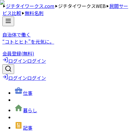
ジチタイワークス.com
ジチタイワークスWEB
民間サー
ビス比較
無料名刺
自治体で働く
“コトとヒト”を元気に。
会員登録(無料)
ログイン
ログイン
ログイン
ログイン
仕事
暮らし
記事