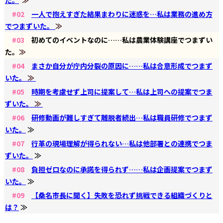
#02
一人で抱えすぎた結果まわりに迷惑を…私は業務の進め方
でつまずいた。
≫
#03
初めてのイベントなのに……私は農業体験講座でつまずい
た。
≫
#04
まさか自分が庁内分裂の原因に……私は合意形成でつまず
いた。
≫
#05
時期を考慮せず上司に提案して…私は上司への提案でつま
ずいた。
≫
#06
研修動画が難しすぎて離脱者続出…私は職員研修でつまず
いた。
≫
#07
行革の現場理解が得られない…私は他部署との連携でつま
ずいた。
≫
#08
負担ゼロなのに承諾を得られず……私は企画提案でつまず
いた。
≫
#09
【桑名市長に聞く】失敗を恐れず挑戦できる組織づくりと
は？
≫