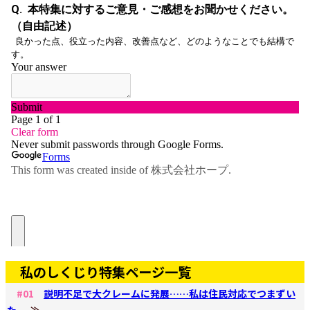
私のしくじり特集ページ一覧
#01
説明不足で大クレームに発展……私は住民対応でつまずい
た。
≫