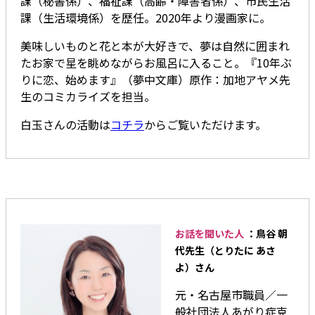
課（秘書係）、福祉課（高齢・障害者係）、市民生活
課（生活環境係）を歴任。2020年より漫画家に。
美味しいものと花と本が大好きで、夢は自然に囲まれ
たお家で星を眺めながらお風呂に入ること。『10年ぶ
りに恋、始めます』（夢中文庫）原作：加地アヤメ先
生のコミカライズを担当。
白玉さんの活動は
コチラ
からご覧いただけます。
お話を聞いた人
：鳥谷 朝
代先生（とりたに あさ
よ）さん
元・名古屋市職員／一
般社団法人あがり症克