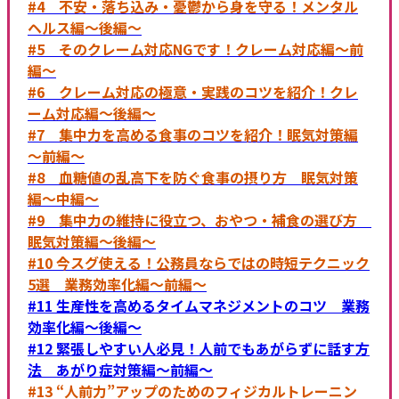
#4 不安・落ち込み・憂鬱から身を守る！メンタル
ヘルス編～後編～
#5 そのクレーム対応NGです！クレーム対応編～前
編～
#6 クレーム対応の極意・実践のコツを紹介！クレ
ーム対応編～後編～
#7 集中力を高める食事のコツを紹介！眠気対策編
～前編～
#8 血糖値の乱高下を防ぐ食事の摂り方 眠気対策
編～中編～
#9 集中力の維持に役立つ、おやつ・補食の選び方
眠気対策編～後編～
#10 今スグ使える！公務員ならではの時短テクニック
5選 業務効率化編～前編～
#11 生産性を高めるタイムマネジメントのコツ 業務
効率化編～後編～
#12 緊張しやすい人必見！人前でもあがらずに話す方
法 あがり症対策編～前編～
#13 “人前力”アップのためのフィジカルトレーニン