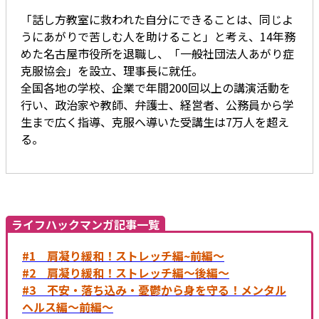
「話し方教室に救われた自分にできることは、同じよ
うにあがりで苦しむ人を助けること」と考え、14年務
めた名古屋市役所を退職し、「一般社団法人あがり症
克服協会」を設立、理事長に就任。
全国各地の学校、企業で年間200回以上の講演活動を
行い、政治家や教師、弁護士、経営者、公務員から学
生まで広く指導、克服へ導いた受講生は7万人を超え
る。
ライフハックマンガ記事一覧
#1 肩凝り緩和！ストレッチ編~前編～
#2 肩凝り緩和！ストレッチ編～後編～
#3 不安・落ち込み・憂鬱から身を守る！メンタル
ヘルス編～前編～