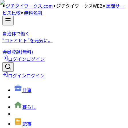
ジチタイワークス.com
ジチタイワークスWEB
民間サー
ビス比較
無料名刺
自治体で働く
“コトとヒト”を元気に。
会員登録(無料)
ログイン
ログイン
ログイン
ログイン
仕事
暮らし
記事