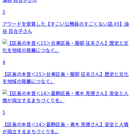
3
アワードを受賞した【すごい公務員のすごくない話 #3】油
谷 百合子さん
4
【区長の本音＜15＞台東区長・服部 征夫さん】歴史と文化
を地域の発展につなぐ。
5
【区長の本音＜14＞葛飾区長・青木 克德さん】安全と人情
が両立するまちづくりを。