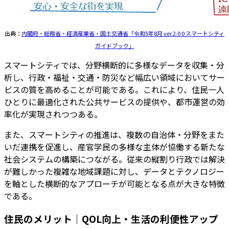
出典：
内閣府・総務省・経済産業省・国土交通省「令和5年8月 ver.2.0 0 スマートシティ
ガイドブック」
スマートシティでは、分野横断的に多様なデータを収集・分
析し、行政・福祉・交通・防災など幅広い領域においてサー
ビスの質を高めることが可能である。これにより、住民一人
ひとりに最適化された公共サービスの提供や、都市運営の効
率化が実現されつつある。
また、スマートシティの推進は、複数の自治体・分野をまた
いだ連携を促進し、産官学民の多様な主体が協働する新たな
社会システムの構築につながる。従来の縦割り行政では解決
が難しかった複雑な地域課題に対し、データとテクノロジー
を軸とした横断的なアプローチが可能となる点が大きな特徴
である。
住民のメリット｜QOL向上・生活の利便性アップ