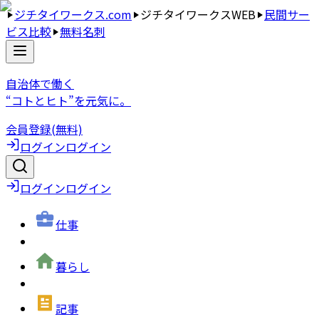
ジチタイワークス.com
ジチタイワークスWEB
民間サー
ビス比較
無料名刺
自治体で働く
“コトとヒト”を元気に。
会員登録(無料)
ログイン
ログイン
ログイン
ログイン
仕事
暮らし
記事