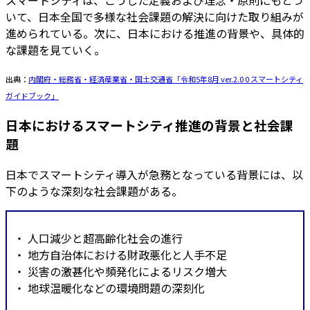
スマートシティは、こうした定義および理念・原則にもとづ
いて、日本全国で多様な社会課題の解決に向けた取り組みが
進められている。次に、日本における推進の背景や、具体的
な課題を見ていく。
出典：
内閣府・総務省・経済産業省・国土交通省「令和5年8月 ver.2.0 0 スマートシティ
ガイドブック」
日本におけるスマートシティ推進の背景と社会課
題
日本でスマートシティ導入が急務となっている背景には、以
下のような深刻な社会課題がある。
・ 人口減少と超高齢化社会の進行
・ 地方自治体における財政悪化と人手不足
・ 災害の激甚化や頻発化によるリスク増大
・ 地球温暖化などの環境問題の深刻化