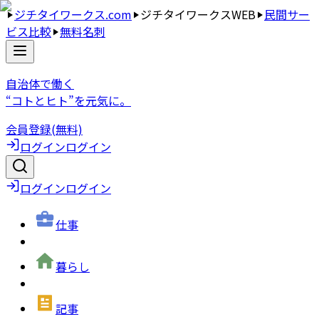
ジチタイワークス.com
ジチタイワークスWEB
民間サー
ビス比較
無料名刺
自治体で働く
“コトとヒト”を元気に。
会員登録(無料)
ログイン
ログイン
ログイン
ログイン
仕事
暮らし
記事