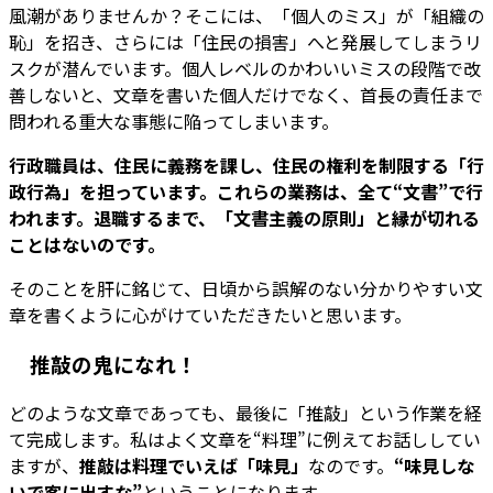
風潮がありませんか？そこには、「個人のミス」が「組織の
恥」を招き、さらには「住民の損害」へと発展してしまうリ
スクが潜んでいます。個人レベルのかわいいミスの段階で改
善しないと、文章を書いた個人だけでなく、首長の責任まで
問われる重大な事態に陥ってしまいます。
行政職員は、住民に義務を課し、住民の権利を制限する「行
政行為」を担っています。これらの業務は、全て“文書”で行
われます。退職するまで、「文書主義の原則」と縁が切れる
ことはないのです。
そのことを肝に銘じて、日頃から誤解のない分かりやすい文
章を書くように心がけていただきたいと思います。
推敲の鬼になれ！
どのような文章であっても、最後に「推敲」という作業を経
て完成します。私はよく文章を“料理”に例えてお話ししてい
ますが、
推敲は料理でいえば「味見」
なのです。
“味見しな
いで客に出すな”
ということになります。