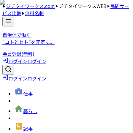
ジチタイワークス.com
ジチタイワークスWEB
民間サー
ビス比較
無料名刺
自治体で働く
“コトとヒト”を元気に。
会員登録(無料)
ログイン
ログイン
ログイン
ログイン
仕事
暮らし
記事