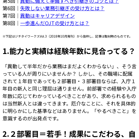
第5回｜
異動に備えて準備すべき引継ぎのコツとは？
第6回｜
失敗しない業務引継ぎの受け方とは？
第7回｜
異動はキャリアデザイン
第8回｜
一歩進んだOJTの受け方とは？
※下記はジチタイワークスVol.3（2018年10月発刊）から抜粋し、記事は取材時のものです。
1.能力と実績は経験年数に見合ってる？
「異動して半年だから業務はまだよくわからない」、そう言
っている人が周りにいませんか？ しかし、その職場に配属
されて１年目であっても２部署目・３部署目ならば、入庁１
年目の新人と同じ理屈は通りません。前部署での経験や入庁
年数に応じてわかっているべきことがあり、求められるもの
は当然新人とは違ってきます。厄介なことに、それを具体的
に明らかにした基準などはありません。「やるべきこと」を
意識するのが出発点です。
2.２部署目＝若手！成果にこだわる、自