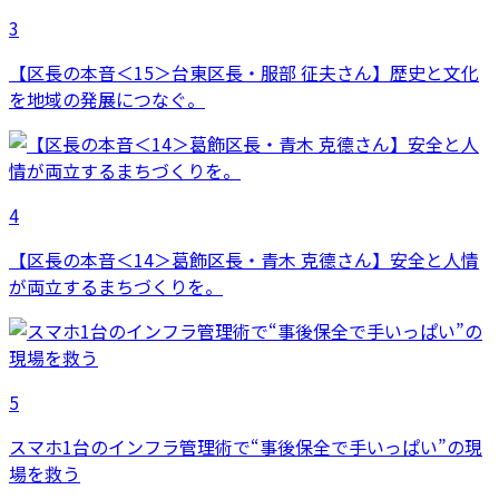
3
【区長の本音＜15＞台東区長・服部 征夫さん】歴史と文化
を地域の発展につなぐ。
4
【区長の本音＜14＞葛飾区長・青木 克德さん】安全と人情
が両立するまちづくりを。
5
スマホ1台のインフラ管理術で“事後保全で手いっぱい”の現
場を救う