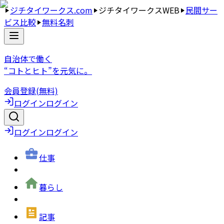
ジチタイワークス.com
ジチタイワークスWEB
民間サー
ビス比較
無料名刺
自治体で働く
“コトとヒト”を元気に。
会員登録(無料)
ログイン
ログイン
ログイン
ログイン
仕事
暮らし
記事