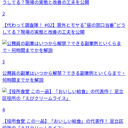
2
【代わって調査隊！ #02】意外とモヤる“昼の窓口当番”どう
してる？現場の実態と改善の工夫を公開
3
公務員の副業はいつから解禁？できる副業例といくらまで・
何時間までかを解説
4
【役所食堂 この一品】「おいしい給食」の代表作！ 足立区
役所の「えびクリームライス」