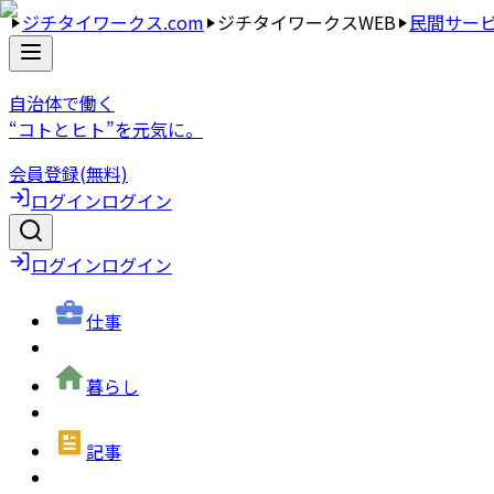
ジチタイワークス.com
ジチタイワークスWEB
民間サー
自治体で働く
“コトとヒト”を元気に。
会員登録(無料)
ログイン
ログイン
ログイン
ログイン
仕事
暮らし
記事