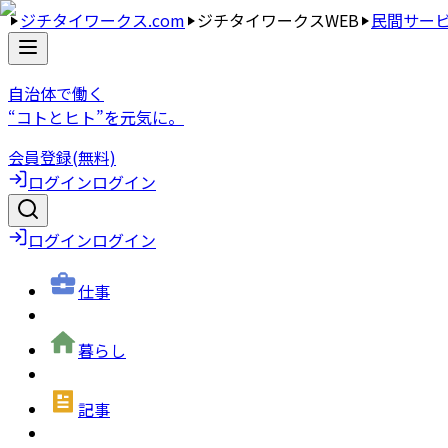
ジチタイワークス.com
ジチタイワークスWEB
民間サー
自治体で働く
“コトとヒト”を元気に。
会員登録(無料)
ログイン
ログイン
ログイン
ログイン
仕事
暮らし
記事