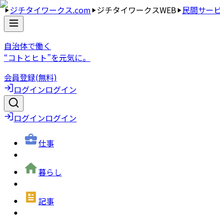
ジチタイワークス.com
ジチタイワークスWEB
民間サー
自治体で働く
“コトとヒト”を元気に。
会員登録(無料)
ログイン
ログイン
ログイン
ログイン
仕事
暮らし
記事