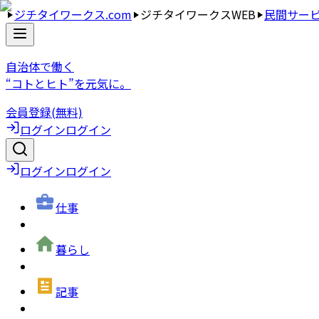
ジチタイワークス.com
ジチタイワークスWEB
民間サー
自治体で働く
“コトとヒト”を元気に。
会員登録(無料)
ログイン
ログイン
ログイン
ログイン
仕事
暮らし
記事