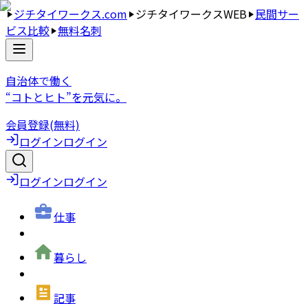
ジチタイワークス.com
ジチタイワークスWEB
民間サー
ビス比較
無料名刺
自治体で働く
“コトとヒト”を元気に。
会員登録(無料)
ログイン
ログイン
ログイン
ログイン
仕事
暮らし
記事