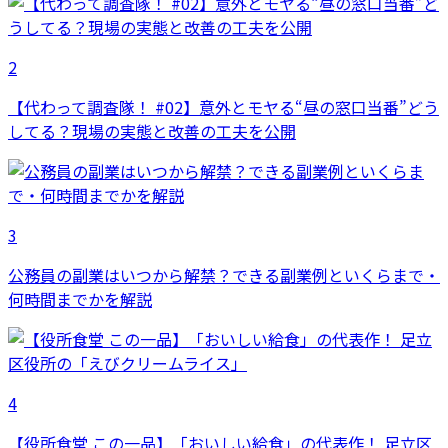
2
【代わって調査隊！ #02】意外とモヤる“昼の窓口当番”どう
してる？現場の実態と改善の工夫を公開
3
公務員の副業はいつから解禁？できる副業例といくらまで・
何時間までかを解説
4
【役所食堂 この一品】「おいしい給食」の代表作！ 足立区