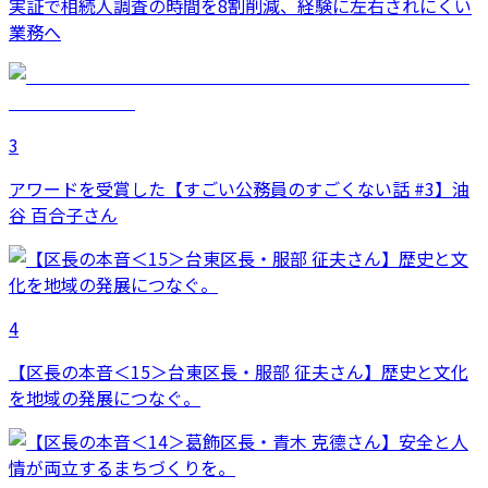
実証で相続人調査の時間を8割削減、経験に左右されにくい
業務へ
3
アワードを受賞した【すごい公務員のすごくない話 #3】油
谷 百合子さん
4
【区長の本音＜15＞台東区長・服部 征夫さん】歴史と文化
を地域の発展につなぐ。