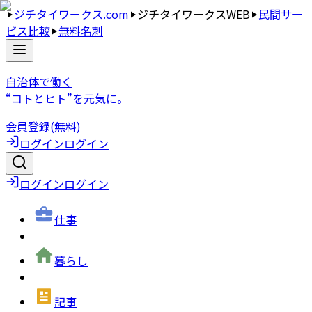
ジチタイワークス.com
ジチタイワークスWEB
民間サー
ビス比較
無料名刺
自治体で働く
“コトとヒト”を元気に。
会員登録(無料)
ログイン
ログイン
ログイン
ログイン
仕事
暮らし
記事