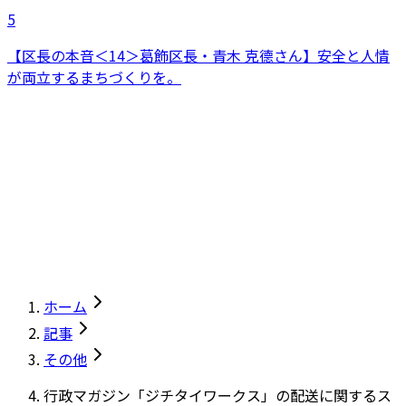
5
【区長の本音＜14＞葛飾区長・青木 克德さん】安全と人情
が両立するまちづくりを。
ホーム
記事
その他
行政マガジン「ジチタイワークス」の配送に関するス