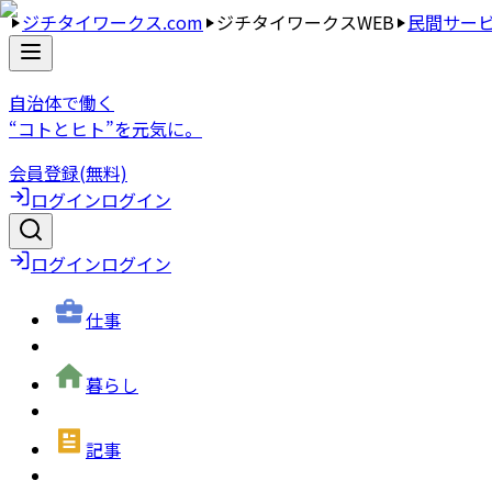
ジチタイワークス.com
ジチタイワークスWEB
民間サー
自治体で働く
“コトとヒト”を元気に。
会員登録(無料)
ログイン
ログイン
ログイン
ログイン
仕事
暮らし
記事