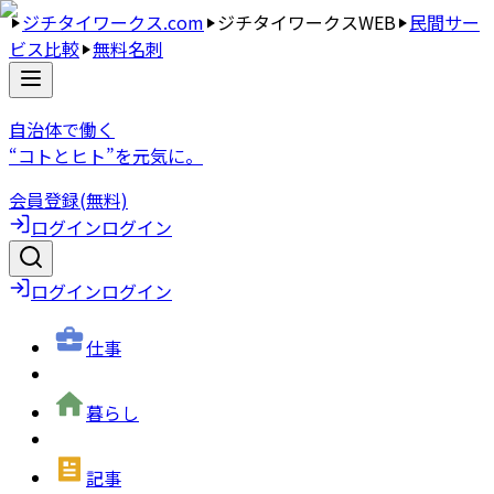
ジチタイワークス.com
ジチタイワークスWEB
民間サー
ビス比較
無料名刺
自治体で働く
“コトとヒト”を元気に。
会員登録(無料)
ログイン
ログイン
ログイン
ログイン
仕事
暮らし
記事