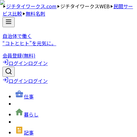
ジチタイワークス.com
ジチタイワークスWEB
民間サー
ビス比較
無料名刺
自治体で働く
“コトとヒト”を元気に。
会員登録(無料)
ログイン
ログイン
ログイン
ログイン
仕事
暮らし
記事