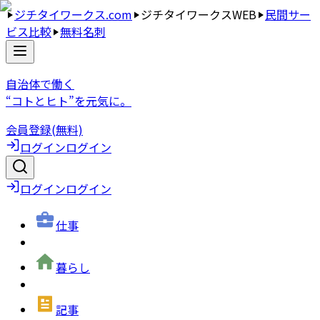
ジチタイワークス.com
ジチタイワークスWEB
民間サー
ビス比較
無料名刺
自治体で働く
“コトとヒト”を元気に。
会員登録(無料)
ログイン
ログイン
ログイン
ログイン
仕事
暮らし
記事