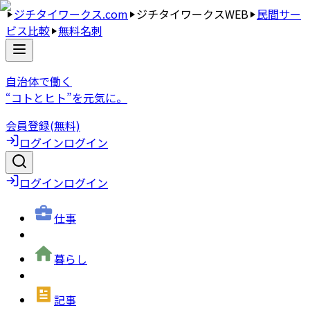
ジチタイワークス.com
ジチタイワークスWEB
民間サー
ビス比較
無料名刺
自治体で働く
“コトとヒト”を元気に。
会員登録(無料)
ログイン
ログイン
ログイン
ログイン
仕事
暮らし
記事