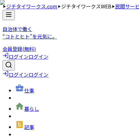
ジチタイワークス.com
ジチタイワークスWEB
民間サー
自治体で働く
“コトとヒト”を元気に。
会員登録(無料)
ログイン
ログイン
ログイン
ログイン
仕事
暮らし
記事