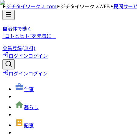
ジチタイワークス.com
ジチタイワークスWEB
民間サー
自治体で働く
“コトとヒト”を元気に。
会員登録(無料)
ログイン
ログイン
ログイン
ログイン
仕事
暮らし
記事