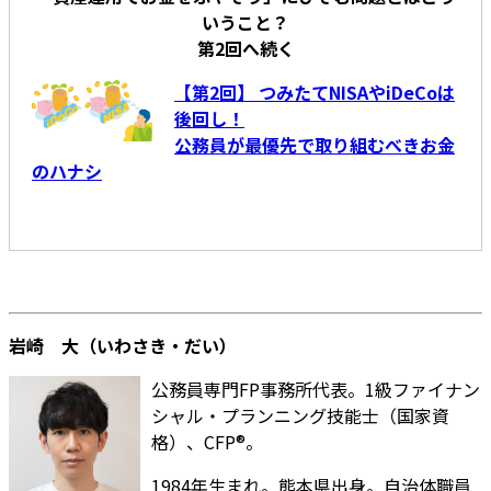
いうこと？
第2回へ続く
【第2回】 つみたてNISAやiDeCoは
後回し！
公務員が最優先で取り組むべきお金
のハナシ
岩崎 大（いわさき・だい）
公務員専門FP事務所代表。1級ファイナン
シャル・プランニング技能士（国家資
格）、CFP®。
1984年生まれ。熊本県出身。自治体職員