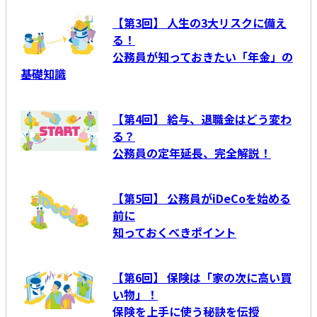
【第3回】 人生の3大リスクに備え
る！
公務員が知っておきたい「年金」の
基礎知識
【第4回】 給与、退職金はどう変わ
る？
公務員の定年延長、完全解説！
【第5回】 公務員がiDeCoを始める
前に
知っておくべきポイント
【第6回】 保険は「家の次に高い買
い物」！
保険を上手に使う秘訣を伝授