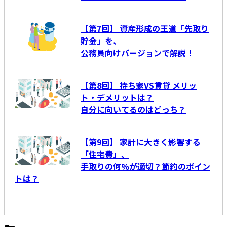
【第7回】 資産形成の王道「先取り
貯金」を、
公務員向けバージョンで解説！
【第8回】 持ち家VS賃貸 メリッ
ト・デメリットは？
自分に向いてるのはどっち？
【第9回】 家計に大きく影響する
「住宅費」、
手取りの何%が適切？節約のポイン
トは？