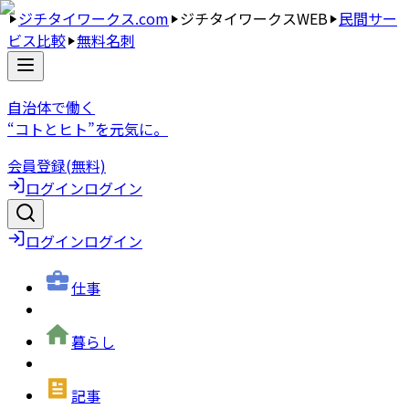
ジチタイワークス.com
ジチタイワークスWEB
民間サー
ビス比較
無料名刺
自治体で働く
“コトとヒト”を元気に。
会員登録(無料)
ログイン
ログイン
ログイン
ログイン
仕事
暮らし
記事