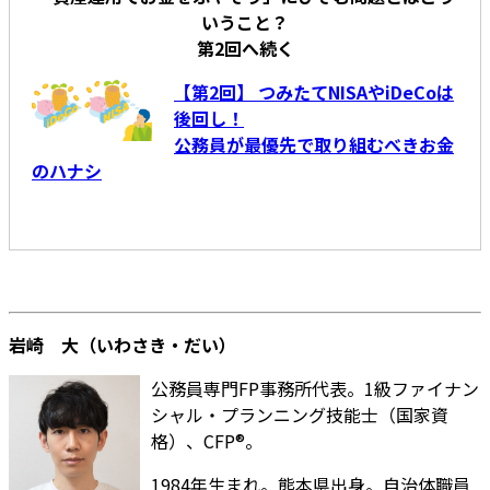
いうこと？
第2回へ続く
【第2回】 つみたてNISAやiDeCoは
後回し！
公務員が最優先で取り組むべきお金
のハナシ
岩崎 大（いわさき・だい）
公務員専門FP事務所代表。1級ファイナン
シャル・プランニング技能士（国家資
格）、CFP®。
1984年生まれ。熊本県出身。自治体職員