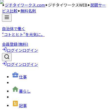
ジチタイワークス.com
ジチタイワークスWEB
民間サー
ビス比較
無料名刺
自治体で働く
“コトとヒト”を元気に。
会員登録(無料)
ログイン
ログイン
ログイン
ログイン
仕事
暮らし
記事