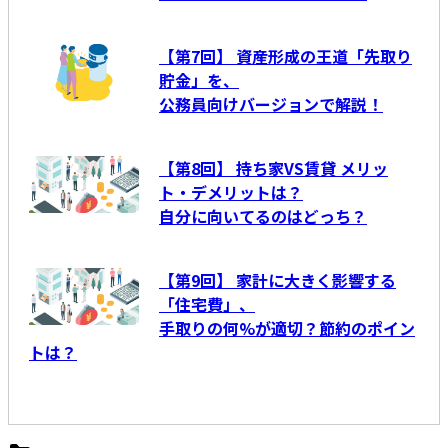
【第7回】 資産形成の王道「先取り
貯金」を、
公務員向けバージョンで解説！
【第8回】 持ち家VS賃貸 メリッ
ト・デメリットは？
自分に向いてるのはどっち？
【第9回】 家計に大きく影響する
「住宅費」、
手取りの何%が適切？節約のポイン
トは？