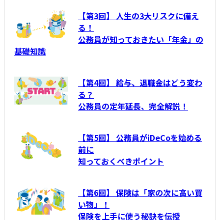
【第3回】 人生の3大リスクに備え
る！
公務員が知っておきたい「年金」の
基礎知識
【第4回】 給与、退職金はどう変わ
る？
公務員の定年延長、完全解説！
【第5回】 公務員がiDeCoを始める
前に
知っておくべきポイント
【第6回】 保険は「家の次に高い買
い物」！
保険を上手に使う秘訣を伝授