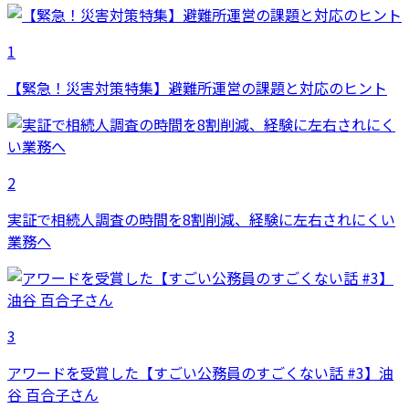
1
【緊急！災害対策特集】避難所運営の課題と対応のヒント
2
実証で相続人調査の時間を8割削減、経験に左右されにくい
業務へ
3
アワードを受賞した【すごい公務員のすごくない話 #3】油
谷 百合子さん