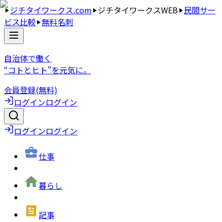
ジチタイワークス.com
ジチタイワークスWEB
民間サー
ビス比較
無料名刺
自治体で働く
“コトとヒト”を元気に。
会員登録(無料)
ログイン
ログイン
ログイン
ログイン
仕事
暮らし
記事