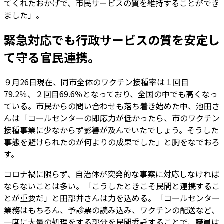
てくれたおかげで、市民サービスの質を維持することができ
ました」。
緊急対応でも行政サービスの質を安定し
て守る官民連携。
９月26日現在、同市全体のワクチン接種率は１回目
79.2％、２回目69.6％となっており、全国の中でも高くなっ
ている。市民からの問い合わせも落ち着き始めた中、池田さ
んは「コールセンターの即応力が低かったら、市のワクチン
接種事業に少なからず影響が及んでいたでしょう。そうした
事態を避けられたのが何よりの成果でした」と胸をなでおろ
す。
コロナ禍に限らず、自治体が突発的な事案に対応しなければ
ならないことは多い。「こうしたときこそ民間と連携するこ
とが重要だ」と田部井さんは力を込める。「コールセンター
業務はもちろん、予診票の読み込み、ワクチンの配送など、
一度に大量の処理をする部分を民間委託することで、職員は