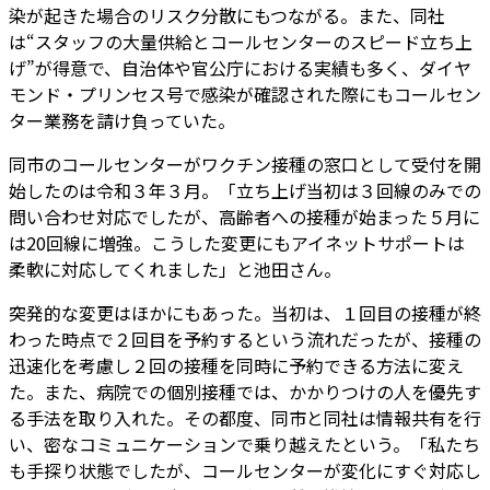
染が起きた場合のリスク分散にもつながる。また、同社
は“スタッフの大量供給とコールセンターのスピード立ち上
げ”が得意で、自治体や官公庁における実績も多く、ダイヤ
モンド・プリンセス号で感染が確認された際にもコールセン
ター業務を請け負っていた。
同市のコールセンターがワクチン接種の窓口として受付を開
始したのは令和３年３月。「立ち上げ当初は３回線のみでの
問い合わせ対応でしたが、高齢者への接種が始まった５月に
は20回線に増強。こうした変更にもアイネットサポートは
柔軟に対応してくれました」と池田さん。
突発的な変更はほかにもあった。当初は、１回目の接種が終
わった時点で２回目を予約するという流れだったが、接種の
迅速化を考慮し２回の接種を同時に予約できる方法に変え
た。また、病院での個別接種では、かかりつけの人を優先す
る手法を取り入れた。その都度、同市と同社は情報共有を行
い、密なコミュニケーションで乗り越えたという。「私たち
も手探り状態でしたが、コールセンターが変化にすぐ対応し