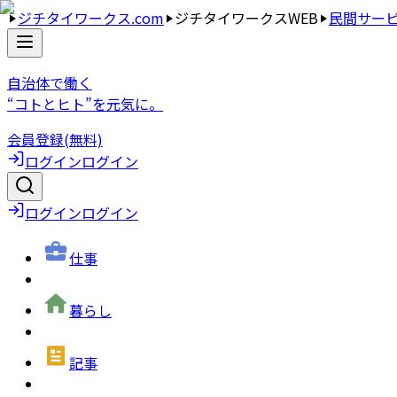
ジチタイワークス.com
ジチタイワークスWEB
民間サー
自治体で働く
“コトとヒト”を元気に。
会員登録(無料)
ログイン
ログイン
ログイン
ログイン
仕事
暮らし
記事