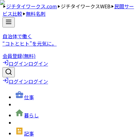
ジチタイワークス.com
ジチタイワークスWEB
民間サー
ビス比較
無料名刺
自治体で働く
“コトとヒト”を元気に。
会員登録(無料)
ログイン
ログイン
ログイン
ログイン
仕事
暮らし
記事