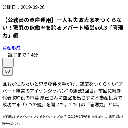
公開日：
2019-09-26
【公務員の資産運用】一人も失敗大家をつくらな
い！驚異の稼働率を誇るアパート経営vol.3「管理
力」編
資産形成
読了まで：
4
分
誰もが住みたいと思う物件を手がけ、空室をつくらない“ア
パート経営のアイケンジャパン”の連載3回目。前回に続き、
代表取締役の中島 厚己さんに空室を出さずに不動産投資で
成功する「3つの鍵」を聞いた。2つ目の「管理力」とは。
※下記はジチタイワークスジチタイワークスVol.7（2019年9月発刊）から抜粋し、記事は取材
時のものです。