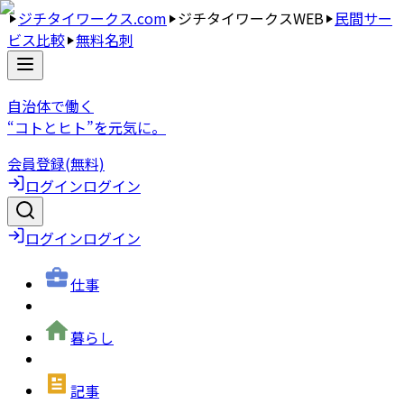
ジチタイワークス.com
ジチタイワークスWEB
民間サー
ビス比較
無料名刺
自治体で働く
“コトとヒト”を元気に。
会員登録(無料)
ログイン
ログイン
ログイン
ログイン
仕事
暮らし
記事