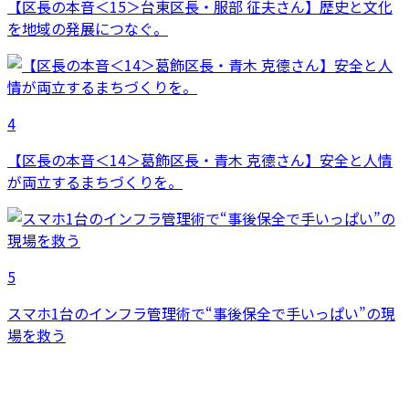
【区長の本音＜15＞台東区長・服部 征夫さん】歴史と文化
を地域の発展につなぐ。
4
【区長の本音＜14＞葛飾区長・青木 克德さん】安全と人情
が両立するまちづくりを。
5
スマホ1台のインフラ管理術で“事後保全で手いっぱい”の現
場を救う