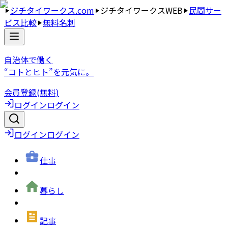
ジチタイワークス.com
ジチタイワークスWEB
民間サー
ビス比較
無料名刺
自治体で働く
“コトとヒト”を元気に。
会員登録(無料)
ログイン
ログイン
ログイン
ログイン
仕事
暮らし
記事