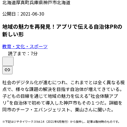
北海道厚真町
兵庫県神戸市
北海道
公開日：
2021-06-30
地域の魅力を再発見！アプリで伝える自治体PRの
新しい形
教育・文化・スポーツ
読了まで：
7
分
社会のデジタル化が進むにつれ、これまでとは全く異なる視
点で、様々な課題の解決を目指す自治体が増えてきている。
子どもの目線を通じて地域の魅力を伝える“社会体験アプ
リ”を自治体で初めて導入した神戸市もその１つだ。詳細を
同市のチーフ・エバンジェリスト、栗山さんに聞いた。
※下記はジチタイワークスVol.14（2021年6月発行）から抜粋し、記事は取材時のものです。