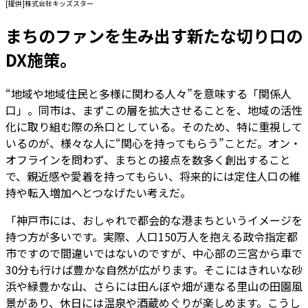
[提供]株式会社キッズスター
まちのファンを生み出す新たな切り口の
DX施策。
“地域や地域住民と多様に関わる人々”を意味する「関係人
口」。同市は、まずこの層を拡大させることを、地域の活性
化に取り組む際の糸口としている。そのため、特に重視して
いるのが、様々な人に“関心を持ってもらう”ことだ。オン・
オフラインを問わず、まちとの接点を数多く創出すること
で、親近感や愛着を持ってもらい、将来的には定住人口の維
持や転入増加へとつなげたい考えだ。
「神戸市には、おしゃれで都会的な港まちというイメージを
持つ方が多いです。実際、人口150万人を抱える政令指定都
市ですので間違いではないのですが、中心部の三宮から車で
30分も行けば豊かな自然が広がります。そこにはきれいな砂
浜や緑豊かな山、さらには田んぼや畑が連なる里山の田園風
景があり、休日には温泉や酒蔵めぐりが楽しめます。こうし