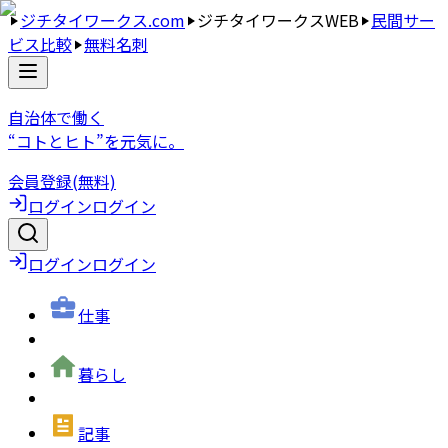
ジチタイワークス.com
ジチタイワークスWEB
民間サー
ビス比較
無料名刺
自治体で働く
“コトとヒト”を元気に。
会員登録(無料)
ログイン
ログイン
ログイン
ログイン
仕事
暮らし
記事