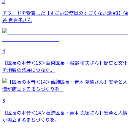
3
アワードを受賞した【すごい公務員のすごくない話 #3】油
谷 百合子さん
4
【区長の本音＜15＞台東区長・服部 征夫さん】歴史と文化
を地域の発展につなぐ。
5
【区長の本音＜14＞葛飾区長・青木 克德さん】安全と人情
が両立するまちづくりを。