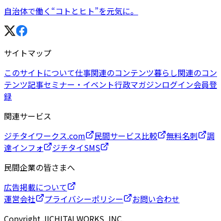
自治体で働く“コトとヒト”を元気に。
サイトマップ
このサイトについて
仕事関連のコンテンツ
暮らし関連のコン
テンツ
記事
セミナー・イベント
行政マガジン
ログイン
会員登
録
関連サービス
ジチタイワークス.com
民間サービス比較
無料名刺
調
達インフォ
ジチタイSMS
民間企業の皆さまへ
広告掲載について
運営会社
プライバシーポリシー
お問い合わせ
Copyright JICHITAI WORKS, INC.