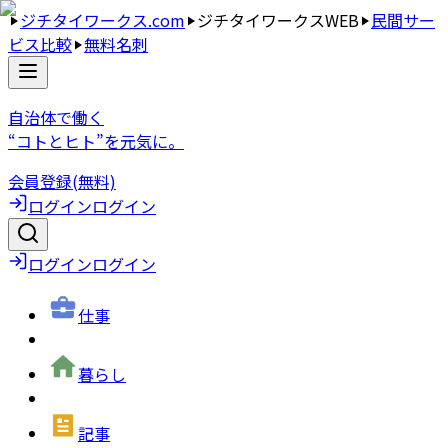
ジチタイワークス.com
ジチタイワークスWEB
民間サー
ビス比較
無料名刺
自治体で働く
“コトとヒト”を元気に。
会員登録(無料)
ログイン
ログイン
ログイン
ログイン
仕事
暮らし
記事