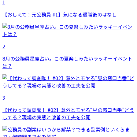
1
【おしえて！元公務員 #1】気になる退職後のはなし
2
8月の公務員星座占い。この夏楽しみたいラッキーイベント
は？
3
【代わって調査隊！ #02】意外とモヤる“昼の窓口当番”どう
してる？現場の実態と改善の工夫を公開