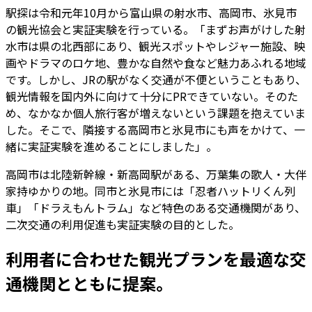
駅探は令和元年10月から富山県の射水市、高岡市、氷見市
の観光協会と実証実験を行っている。「まずお声がけした射
水市は県の北西部にあり、観光スポットやレジャー施設、映
画やドラマのロケ地、豊かな自然や食など魅力あふれる地域
です。しかし、JRの駅がなく交通が不便ということもあり、
観光情報を国内外に向けて十分にPRできていない。そのた
め、なかなか個人旅行客が増えないという課題を抱えていま
した。そこで、隣接する高岡市と氷見市にも声をかけて、一
緒に実証実験を進めることにしました」。
高岡市は北陸新幹線・新高岡駅がある、万葉集の歌人・大伴
家持ゆかりの地。同市と氷見市には「忍者ハットリくん列
車」「ドラえもんトラム」など特色のある交通機関があり、
二次交通の利用促進も実証実験の目的とした。
利用者に合わせた観光プランを最適な交
通機関とともに提案。