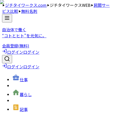
ジチタイワークス.com
ジチタイワークスWEB
民間サー
ビス比較
無料名刺
自治体で働く
“コトとヒト”を元気に。
会員登録(無料)
ログイン
ログイン
ログイン
ログイン
仕事
暮らし
記事