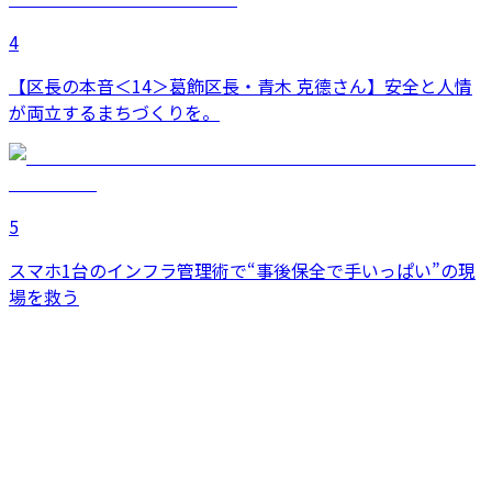
4
【区長の本音＜14＞葛飾区長・青木 克德さん】安全と人情
が両立するまちづくりを。
5
スマホ1台のインフラ管理術で“事後保全で手いっぱい”の現
場を救う