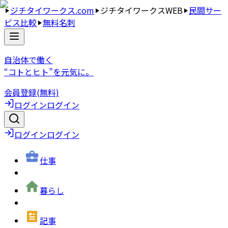
ジチタイワークス.com
ジチタイワークスWEB
民間サー
ビス比較
無料名刺
自治体で働く
“コトとヒト”を元気に。
会員登録(無料)
ログイン
ログイン
ログイン
ログイン
仕事
暮らし
記事