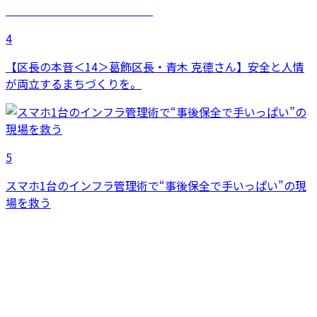
4
【区長の本音＜14＞葛飾区長・青木 克德さん】安全と人情
が両立するまちづくりを。
5
スマホ1台のインフラ管理術で“事後保全で手いっぱい”の現
場を救う