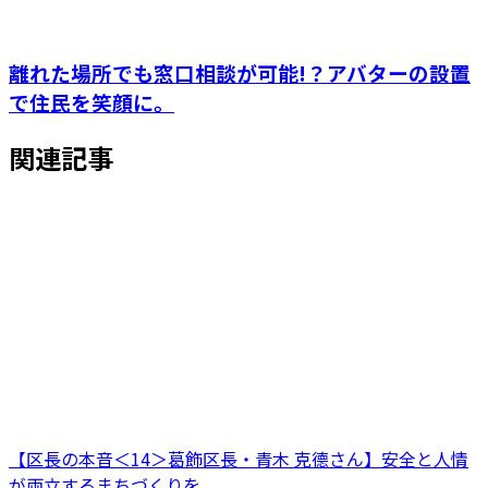
離れた場所でも窓口相談が可能!？アバターの設置
で住民を笑顔に。
関連記事
【区長の本音＜14＞葛飾区長・青木 克德さん】安全と人情
が両立するまちづくりを。