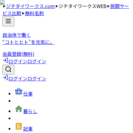
ジチタイワークス.com
ジチタイワークスWEB
民間サー
ビス比較
無料名刺
自治体で働く
“コトとヒト”を元気に。
会員登録(無料)
ログイン
ログイン
ログイン
ログイン
仕事
暮らし
記事