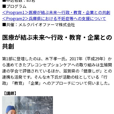
■申込者数：83名
■プログラム
＜
Program1＞医療が結ぶ未来～行政・教育・企業との共創
＜Program2＞兵庫県における不妊症等への支援について
■共催：メルクバイオファーマ株式会社
医療が結ぶ未来～行政・教育・企業との
共創
第1部に登壇したのは、木下孝一氏。2017年（平成29年）か
ら進めてきたプレコンセプションケアへの取り組みは生殖関
連の学会で評価されているほか、滋賀県の「健康しが」との
連携も活発です。そんな木下氏が活動の柱としている「行
政」「教育」「企業」へのアプローチについて伺いました。
【講師】