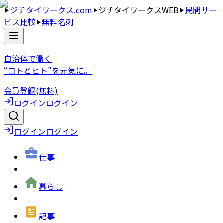
ジチタイワークス.com
ジチタイワークスWEB
民間サー
ビス比較
無料名刺
自治体で働く
“コトとヒト”を元気に。
会員登録(無料)
ログイン
ログイン
ログイン
ログイン
仕事
暮らし
記事