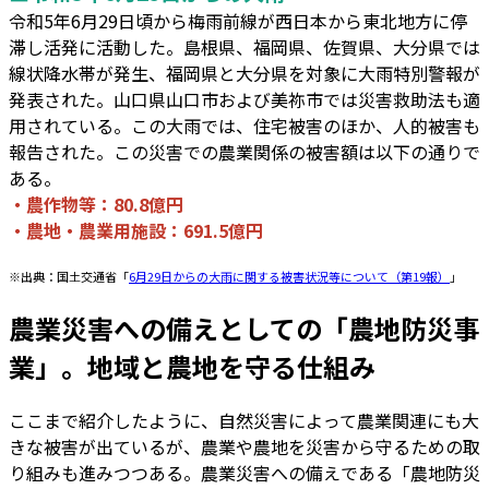
令和5年6月29日頃から梅雨前線が西日本から東北地方に停
滞し活発に活動した。島根県、福岡県、佐賀県、大分県では
線状降水帯が発生、福岡県と大分県を対象に大雨特別警報が
発表された。山口県山口市および美祢市では災害救助法も適
用されている。この大雨では、住宅被害のほか、人的被害も
報告された。この災害での農業関係の被害額は以下の通りで
ある。
・農作物等：80.8億円
・農地・農業用施設：691.5億円
※出典：国土交通省「
6月29日からの大雨に関する被害状況等について（第19報）
」
農業災害への備えとしての「農地防災事
業」。地域と農地を守る仕組み
ここまで紹介したように、自然災害によって農業関連にも大
きな被害が出ているが、農業や農地を災害から守るための取
り組みも進みつつある。農業災害への備えである「農地防災