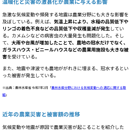
温暖化と災害の激甚化が農業に与える影響
急激な気候変動や頻発する地震は農業分野にも大きな影響を
及ぼしている。例えば、
気温上昇により、水稲の品質低下や
リンゴの着色不良などの品質低下や収穫量減が発生
してい
る。カメムシなどの病害虫の大量発生も問題化した。そし
て、
大雨や台風が増加したことで、農地の冠水だけでなく、
ガラスハウス・ビニールハウスなどの農業用施設も大きな被
害
を受けている。
また、地震や津波でも農地ががれきに埋まる、冠水するとい
った被害が発生している。
※出典：農林水産省 令和7年2月「
農林水産分野における気候変動への 適応に関する取
組
」
近年の農業災害と被害額の推移
気候変動や地震が原因で農業災害が起こることを紹介した