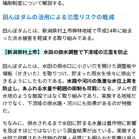
補助制度について解説する。
田んぼダムの活用による氾濫リスクの軽減
田んぼダムとは、新潟県村上市神林地域で平成14年に始ま
った洪水被害を軽減する取り組みである。
【新潟県村上市】
水田の排水調整で下流域の氾濫を防止
田んぼダムとは、水田の排水口に小さい穴を開けた調整板や
堰板（せきいた）を取りつけ、貯まった雨水を徐々に排出で
きるようにしたものである。
水路や河川の急激な水位上昇を
防止し、あふれる水量や範囲の抑制も可能
になる。ダムや遊
水地のような施設ではなく取り組みであり、実施する地域だ
けでなく、下流域の排水路・河川にも効果があるのが特徴
だ。
ちなみに、排水されるまで水田に貯まる水量は農作物に影響
を及ぼすほどではないという調査結果が出ている。実施する
水田で収穫された作物の収量・品質にも明らかな影響は見ら