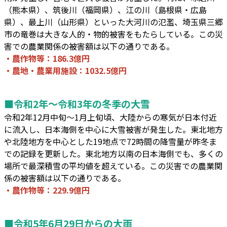
（熊本県）、筑後川（福岡県）、江の川（島根県・広島
県）、最上川（山形県）といった大河川の氾濫、埼玉県三郷
市の竜巻は大きな人的・物的被害をもたらしている。この災
害での農業関係の被害額は以下の通りである。
・農作物等：186.3億円
・農地・農業用施設：1032.5億円
■令和2年～令和3年の冬季の大雪
令和2年12月中旬～1月上旬頃、大陸からの寒気が日本付近
に流入し、日本海側を中心に大雪被害が発生した。東北地方
や北陸地方を中心とした19地点で72時間の降雪量が昨冬ま
での記録を更新した。東北地方以南の日本海側でも、多くの
場所で最深積雪の平均値を超えている。この災害での農業関
係の被害額は以下の通りである。
・農作物等：229.9億円
■令和5年6月29日からの大雨