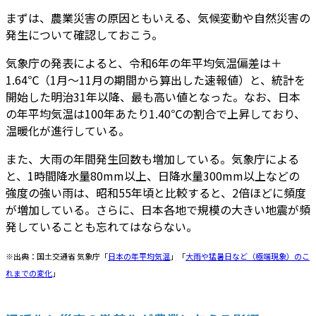
まずは、農業災害の原因ともいえる、気候変動や自然災害の
発生について確認しておこう。
気象庁の発表によると、令和6年の年平均気温偏差は＋
1.64℃（1月～11月の期間から算出した速報値）と、統計を
開始した明治31年以降、最も高い値となった。なお、日本
の年平均気温は100年あたり1.40℃の割合で上昇しており、
温暖化が進行している。
また、大雨の年間発生回数も増加している。気象庁による
と、1時間降水量80mm以上、日降水量300mm以上などの
強度の強い雨は、昭和55年頃と比較すると、2倍ほどに頻度
が増加している。さらに、日本各地で規模の大きい地震が頻
発していることも忘れてはならない。
※出典：国土交通省 気象庁「
日本の年平均気温
」「
大雨や猛暑日など（極端現象）のこ
れまでの変化
」