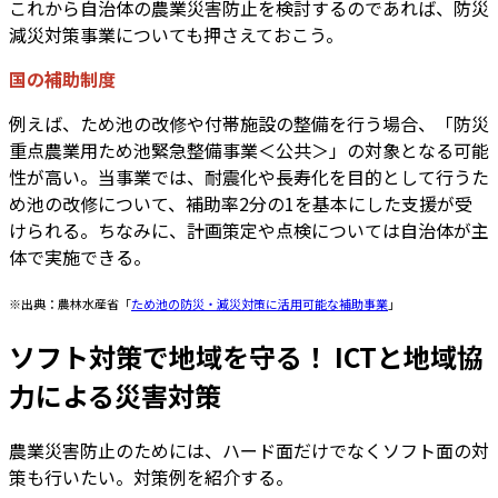
これから自治体の農業災害防止を検討するのであれば、防災
減災対策事業についても押さえておこう。
国の補助制度
例えば、ため池の改修や付帯施設の整備を行う場合、「防災
重点農業用ため池緊急整備事業＜公共＞」の対象となる可能
性が高い。当事業では、耐震化や長寿化を目的として行うた
め池の改修について、補助率2分の1を基本にした支援が受
けられる。ちなみに、計画策定や点検については自治体が主
体で実施できる。
※出典：農林水産省「
ため池の防災・減災対策に活用可能な補助事業
」
ソフト対策で地域を守る！ ICTと地域協
力による災害対策
農業災害防止のためには、ハード面だけでなくソフト面の対
策も行いたい。対策例を紹介する。