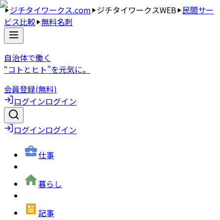
ジチタイワークス.com
ジチタイワークスWEB
民間サー
ビス比較
無料名刺
自治体で働く
“コトとヒト”を元気に。
会員登録(無料)
ログイン
ログイン
ログイン
ログイン
仕事
暮らし
記事