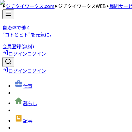
ジチタイワークス.com
ジチタイワークスWEB
民間サー
自治体で働く
“コトとヒト”を元気に。
会員登録(無料)
ログイン
ログイン
ログイン
ログイン
仕事
暮らし
記事