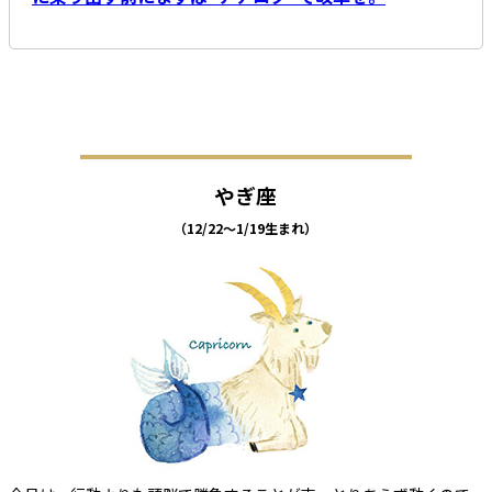
やぎ座
（12/22～1/19生まれ）