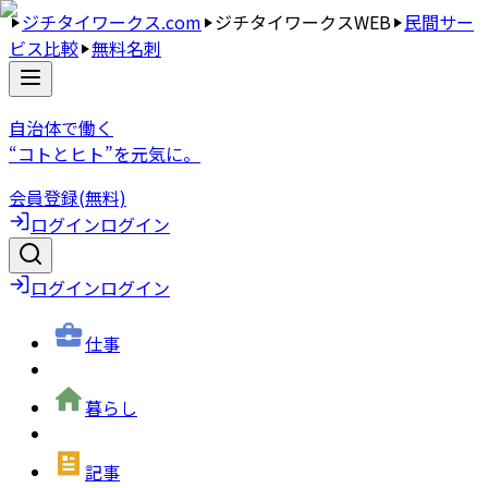
ジチタイワークス.com
ジチタイワークスWEB
民間サー
ビス比較
無料名刺
自治体で働く
“コトとヒト”を元気に。
会員登録(無料)
ログイン
ログイン
ログイン
ログイン
仕事
暮らし
記事