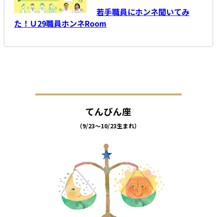
若手職員にホンネ聞いてみ
た！Ｕ29職員ホンネRoom
てんびん座
（9/23～10/23生まれ）