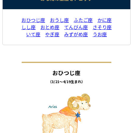
おひつじ座
おうし座
ふたご座
かに座
しし座
おとめ座
てんびん座
さそり座
いて座
やぎ座
みずがめ座
うお座
おひつじ座
（3/21～4/19生まれ）