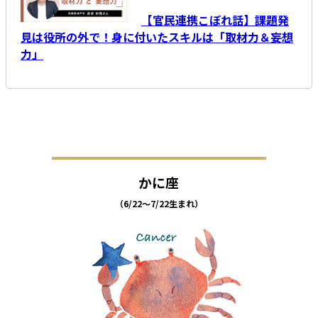
【官民連携こぼれ話】課題発
見は役所の外で！身に付いたスキルは「取材力＆妄想
力」
かに座
（6/22～7/22生まれ）