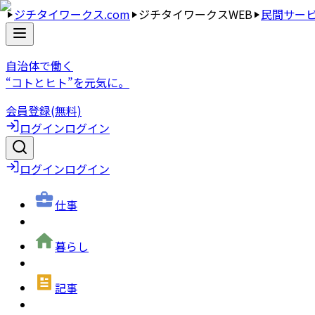
ジチタイワークス.com
ジチタイワークスWEB
民間サー
自治体で働く
“コトとヒト”を元気に。
会員登録(無料)
ログイン
ログイン
ログイン
ログイン
仕事
暮らし
記事