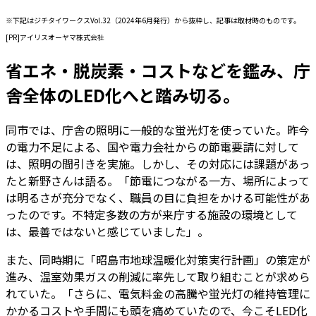
※下記はジチタイワークスVol.32（2024年6月発行）から抜粋し、記事は取材時のものです。
[PR]アイリスオーヤマ株式会社
省エネ・脱炭素・コストなどを鑑み、庁
舎全体のLED化へと踏み切る。
同市では、庁舎の照明に一般的な蛍光灯を使っていた。昨今
の電力不足による、国や電力会社からの節電要請に対して
は、照明の間引きを実施。しかし、その対応には課題があっ
たと新野さんは語る。「節電につながる一方、場所によって
は明るさが充分でなく、職員の目に負担をかける可能性があ
ったのです。不特定多数の方が来庁する施設の環境として
は、最善ではないと感じていました」。
また、同時期に「昭島市地球温暖化対策実行計画」の策定が
進み、温室効果ガスの削減に率先して取り組むことが求めら
れていた。「さらに、電気料金の高騰や蛍光灯の維持管理に
かかるコストや手間にも頭を痛めていたので、今こそLED化