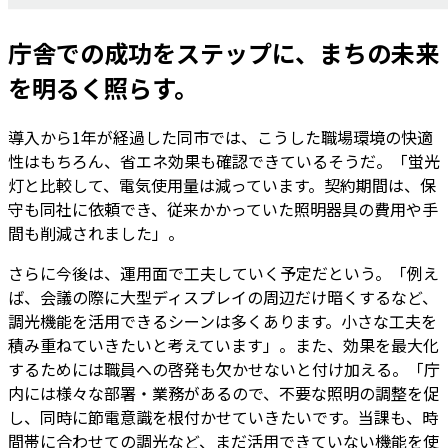
庁舎での成功をステップに、まちの未来
を明るく照らす。
導入から1年が経過した同市では、こうした職場環境の快適
性はもちろん、省エネ効果も確認できているそうだ。「蛍光
灯と比較して、電気使用量は減っています。契約期間は、保
守も同社に依頼でき、従来かかっていた照明器具の費用や手
間も削減されました」。
さらに今後は、運用面で工夫していく予定だという。「例え
ば、会議の際に大型ディスプレイの周辺だけ暗くするなど、
調光機能を活用できるシーンは多くあります。小さな工夫を
積み重ねていきたいと考えています」。また、効果を最大化
するためには職員への啓発も欠かせないと付け加える。「庁
内には様々な部署・業務があるので、不要な照明の調整を促
し、同時に節電意識を根付かせていきたいです。当課も、時
間帯に合わせての調光など、まだ活用できていない機能を使