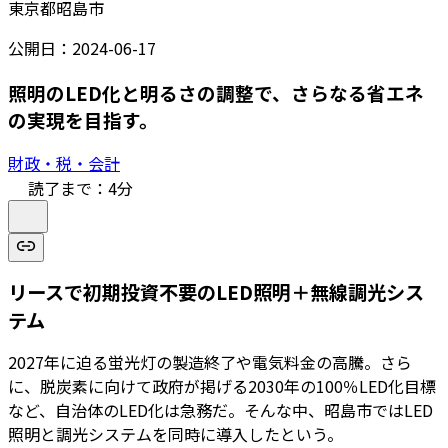
東京都昭島市
公開日：
2024-06-17
照明のLED化と明るさの調整で、さらなる省エネ
の実現を目指す。
財政・税・会計
読了まで：
4
分
リースで初期投資不要のLED照明＋無線調光シス
テム
2027年に迫る蛍光灯の製造終了や電気料金の高騰。さら
に、脱炭素に向けて政府が掲げる2030年の100％LED化目標
など、自治体のLED化は急務だ。そんな中、昭島市ではLED
照明と調光システムを同時に導入したという。