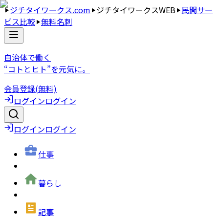
ジチタイワークス.com
ジチタイワークスWEB
民間サー
ビス比較
無料名刺
自治体で働く
“コトとヒト”を元気に。
会員登録(無料)
ログイン
ログイン
ログイン
ログイン
仕事
暮らし
記事