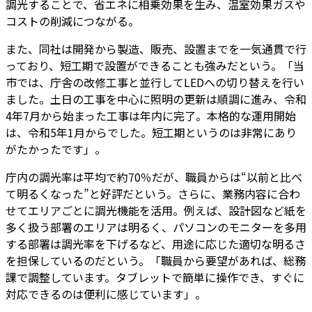
調光することで、省エネに相乗効果を生み、温室効果ガスや
コストの削減につながる。
また、同社は開発から製造、販売、設置までを一気通貫で行
っており、短工期で設置ができることも強みだという。「当
市では、庁舎の改修工事と並行してLEDへの切り替えを行い
ました。土日の工事を中心に照明の更新は順調に進み、令和
4年7月から始まった工事は年内に完了。本格的な運用開始
は、令和5年1月からでした。短工期というのは非常にあり
がたかったです」。
庁内の調光率は平均で約70％だが、職員からは“以前と比べ
て明るくなった”と好評だという。さらに、業務内容に合わ
せてエリアごとに調光機能を活用。例えば、設計図など紙を
多く扱う部署のエリアは明るく、パソコンのモニターを多用
する部署は調光率を下げるなど、用途に応じた適切な明るさ
を担保しているのだという。「職員から要望があれば、総務
課で調整しています。タブレットで簡単に操作でき、すぐに
対応できるのは便利に感じています」。