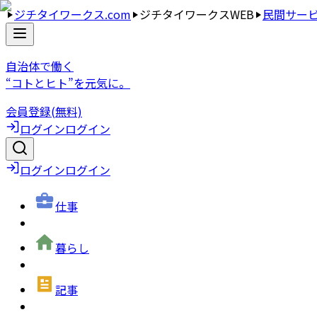
ジチタイワークス.com
ジチタイワークスWEB
民間サー
自治体で働く
“コトとヒト”を元気に。
会員登録(無料)
ログイン
ログイン
ログイン
ログイン
仕事
暮らし
記事