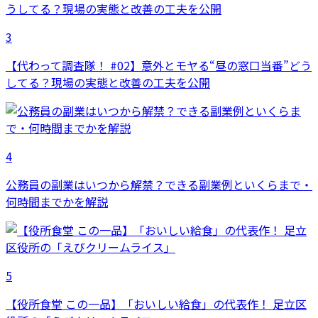
3
【代わって調査隊！ #02】意外とモヤる“昼の窓口当番”どう
してる？現場の実態と改善の工夫を公開
4
公務員の副業はいつから解禁？できる副業例といくらまで・
何時間までかを解説
5
【役所食堂 この一品】「おいしい給食」の代表作！ 足立区