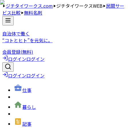
ジチタイワークス.com
ジチタイワークスWEB
民間サー
ビス比較
無料名刺
自治体で働く
“コトとヒト”を元気に。
会員登録(無料)
ログイン
ログイン
ログイン
ログイン
仕事
暮らし
記事