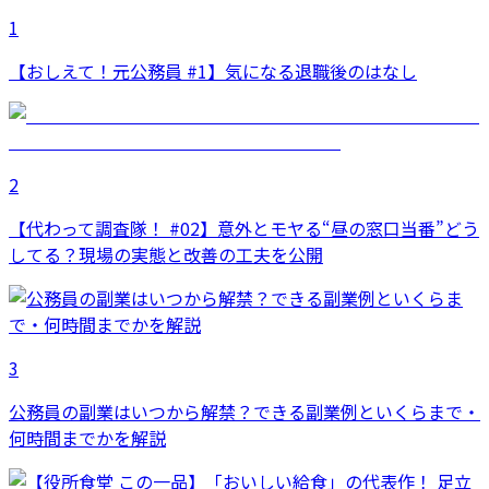
1
【おしえて！元公務員 #1】気になる退職後のはなし
2
【代わって調査隊！ #02】意外とモヤる“昼の窓口当番”どう
してる？現場の実態と改善の工夫を公開
3
公務員の副業はいつから解禁？できる副業例といくらまで・
何時間までかを解説