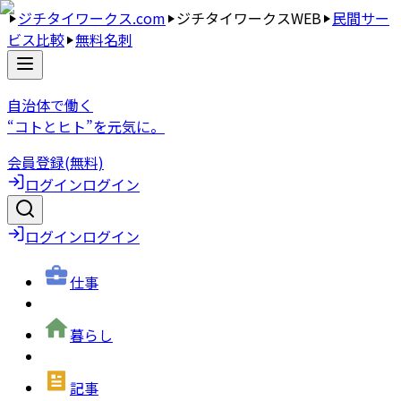
ジチタイワークス.com
ジチタイワークスWEB
民間サー
ビス比較
無料名刺
自治体で働く
“コトとヒト”を元気に。
会員登録(無料)
ログイン
ログイン
ログイン
ログイン
仕事
暮らし
記事