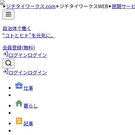
ジチタイワークス.com
ジチタイワークスWEB
民間サー
自治体で働く
“コトとヒト”を元気に。
会員登録(無料)
ログイン
ログイン
ログイン
ログイン
仕事
暮らし
記事