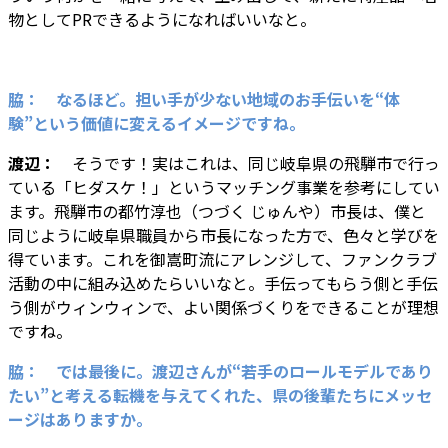
物としてPRできるようになればいいなと。
脇： なるほ
ど。担い手が少ない地域のお手伝いを“体
験”という価値に変えるイメージですね。
渡辺：
そうです！実はこれは、同じ岐阜県の飛騨市で行っ
ている「ヒダスケ！」というマッチング事業を参考にしてい
ます。飛騨市の都竹淳也（つづく じゅんや）市長は、僕と
同じように岐阜県職員から市長になった方で、色々と学びを
得ています。これを御嵩町流にアレンジして、ファンクラブ
活動の中に組み込めたらいいなと。手伝ってもらう側と手伝
う側がウィンウィンで、よい関係づくりをできることが理想
ですね。
脇： では最後に。渡辺さんが“若手のロールモデルであり
たい”と考える転機を与えてくれた、県の後輩たちにメッセ
ージはありますか。