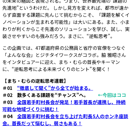
の未来の縮図と表現される。つまり、世界最先端の“課題の
先進地”というわけだ。 しかし見方を変えれば、都市が遠か
らず直面する課題に先んじて挑むからこそ、「課題を解くイ
ノベーションが生まれる可能性」は大いにある。また、小ま
わりが利くからこそ先進のソリューションを学び、試し、実
装させやすいのも強みだろう。まさに、“逆転思考”。
この企画では、47都道府県の公務員と省庁の官僚をつなぐ
「よんなな会」とジチタイワークスがコラボ。脇 雅昭さん
をインタビュアーに迎え、まち・むらの首長やキーマン
に、“逆転思考による未来づくりのヒント”を聞く！
【まち・むらの逆転思考連載】
＃01
“徹底して聞く”から全てが始まる。
＃02 数多くある課題を“チャンス”へ。
←今回はココ
＃03
全国若手町村長会が発足！若手首長が連携し、持続
可能な地域づくりに挑む！
＃04
全国若手町村長会を立ち上げた町長5人のホンネ座談
会。首長だって悩むし、弱さもある！