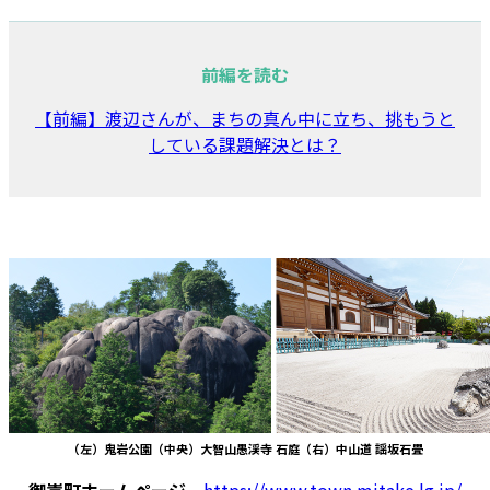
前編を読む
【前編】渡辺さんが、まちの真ん中に立ち、挑もうと
している課題解決とは？
（左）鬼岩公園（中央）大智山愚渓寺 石庭（右）中山道 謡坂石畳
御嵩町ホームページ
https://www.
town.mitake.lg.jp/