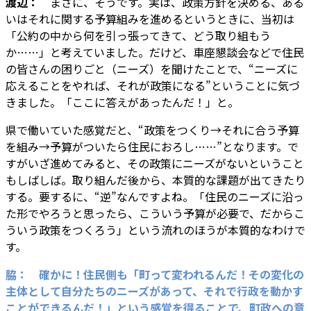
渡辺：
まさに、そうです。実は、政策方針を決める、ある
いはそれに関する予算組みを進めるというときに、当初は
「公約の中から何を引っ張ってきて、どう取り組もう
か……」と考えていました。だけど、車座懇談会などで住民
の皆さんの困りごと（ニーズ）を聞けたことで、“ニーズに
応えることをやれば、それが政策になる”ということに気づ
きました。「ここに答えがあったんだ！」と。
県で働いていた感覚だと、“政策をつくり→それに合う予算
を組み→予算がついたら住民におろし……”となります。で
すがいざ進めてみると、その政策にニーズがないということ
もしばしば。取り組んだ後から、本質的な課題が出てきたり
する。要するに、“逆”なんですよね。「住民のニーズに沿っ
た形でやろうと思ったら、こういう予算が必要で、だからこ
ういう政策をつくろう」という流れのほうが本質的なわけで
す。
脇： 確かに！住民側も「町って変われるんだ！その変化の
主体として自分たちのニーズがあって、それで行政を動かす
ことができるんだ！」という感覚を得ることで、町政への意