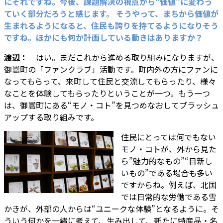
にそれですね。今後、課題解決の視点から“価値”に変わっ
ていく部分だろうと感じます。 そうやって、まちから価値が
生まれるようになると、住民も誇りを持てるようになりそう
ですね。ほかにも何か計画している動きはありますか？
渡辺：
はい。まだこれから進める取り組みになりますが、
御嵩町の「ファンクラブ」活動です。町内外の方にファンに
なってもらって、来町して住民と交流してもらったり、様々
なことを体験してもらったりということが一つ。もう一つ
は、御嵩町にある“モノ・コト”を見つめなおしてブラッシュ
アップする取り組みです。
住民にとっては何でもない
モノ・コトが、外から見た
ら”魅力的なもの”“目新し
いもの”である場合も多い
ですからね。例えば、北国
では日常的な労働である雪
かきが、外部の人からは“ユニークな体験”となるように。そ
ういう何かを一緒に考えて、生み出して、新たに特産品・名