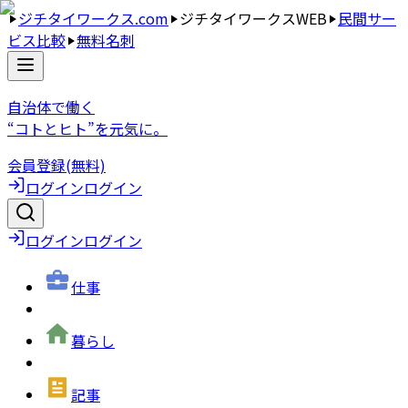
ジチタイワークス.com
ジチタイワークスWEB
民間サー
ビス比較
無料名刺
自治体で働く
“コトとヒト”を元気に。
会員登録(無料)
ログイン
ログイン
ログイン
ログイン
仕事
暮らし
記事