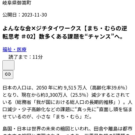
岐阜県御嵩町
公開日：
2023-11-30
よんなな会✕ジチタイワークス【まち・むらの逆
転思考 ＃02】数多くある課題を“チャンス”へ。
福祉・医療
読了まで：
11
分
日本の人口は、2050 年に約 9,515 万人（高齢化率39.6％）
となり、現在から約3,300万人（25.5％）減少するとされて
いる（総務省「我が国における総人口の長期的推移」）。人
口減少・少子高齢化などの課題に“真っ先に”直面し頭を悩ま
せているのが、小さな「まち・むら」だ。
島国・日本は世界の未来の縮図といわれ、田舎や離島は都市