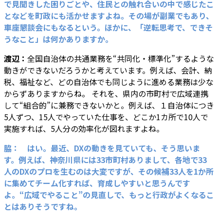
で見聞きした困りごとや、住民との触れ合いの中で感じたこ
となどを町政にも活かせますよね。その場が副業でもあり、
車座懇談会にもなるという。ほかに、「逆転思考で、できそ
うなこと」は何かありますか。
渡辺：
全国自治体の共通業務を“共同化・標準化”するような
動きができないだろうかと考えています。例えば、会計、納
税、福祉など、どの自治体でも同じように進める業務は少な
からずありますからね。 それを、県内の市町村で広域連携
して“組合的”に兼務できないかと。例えば、１自治体につき
5人ずつ、15人でやっていた仕事を、どこか1カ所で10人で
実施すれば、5人分の効率化が図れますよね。
脇： はい。最近、DXの動きを見ていても、そう思いま
す。例えば、神奈川県には33市町村
ありまして、各地で33
人のDXのプロを生むのは大変ですが、その候補33人を1か所
に集めてチーム化すれば、育成しやすいと思うんです
よ。
“広域でやること”の見直しで、もっと行政がよくなるこ
とはありそうですね。