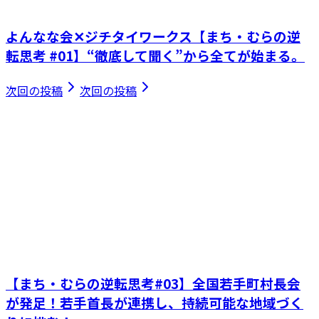
よんなな会✕ジチタイワークス【まち・むらの逆
転思考 #01】“徹底して聞く”から全てが始まる。
次回の投稿
次回の投稿
【まち・むらの逆転思考#03】全国若手町村長会
が発足！若手首長が連携し、持続可能な地域づく