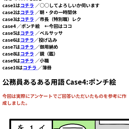
case1は
コチラ
／○○してよろしいか伺います
case2は
コチラ
／朝・夕の一時間休
case3は
コチラ
／市長（特別職）レク
case4 ／ポンチ絵 ←今回はココ
case5は
コチラ
／ベルサッサ
case6は
コチラ
／投げ込み
case7は
コチラ
／御用納め
case8は
コチラ
／鏡（鑑）
case9は
コチラ
／小職
case10は
コチラ
／簿冊
公務員あるある用語 Case4:ポンチ絵
今回は実際にアンケートでご回答いただいたものを参考に作
成しました。