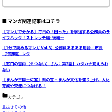
■ マンガ関連記事はコチラ
【マンガで分かる】毎日の「困った」を撃退する公務員のラ
イフハック！ストレッチ編~後編～
【1分で読めるマンガ Vol.3】公務員あるある用語／市長
（特別職）レク
【窓口の雪内（せつない）さん：第2話】カタカナ覚えられ
ない
【まんが王国土佐室】県の宝・まんが文化を盛り上げ、人材
育成や交流につなげる！
カテゴリ
息抜きその他