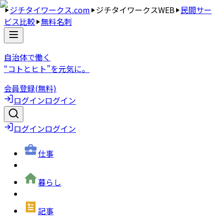
ジチタイワークス.com
ジチタイワークスWEB
民間サー
ビス比較
無料名刺
自治体で働く
“コトとヒト”を元気に。
会員登録(無料)
ログイン
ログイン
ログイン
ログイン
仕事
暮らし
記事